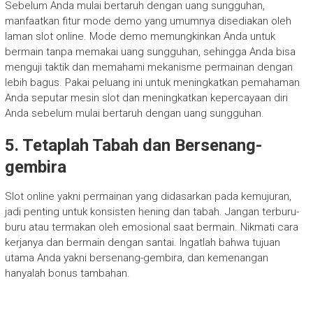
Sebelum Anda mulai bertaruh dengan uang sungguhan,
manfaatkan fitur mode demo yang umumnya disediakan oleh
laman slot online. Mode demo memungkinkan Anda untuk
bermain tanpa memakai uang sungguhan, sehingga Anda bisa
menguji taktik dan memahami mekanisme permainan dengan
lebih bagus. Pakai peluang ini untuk meningkatkan pemahaman
Anda seputar mesin slot dan meningkatkan kepercayaan diri
Anda sebelum mulai bertaruh dengan uang sungguhan.
5. Tetaplah Tabah dan Bersenang-
gembira
Slot online yakni permainan yang didasarkan pada kemujuran,
jadi penting untuk konsisten hening dan tabah. Jangan terburu-
buru atau termakan oleh emosional saat bermain. Nikmati cara
kerjanya dan bermain dengan santai. Ingatlah bahwa tujuan
utama Anda yakni bersenang-gembira, dan kemenangan
hanyalah bonus tambahan.