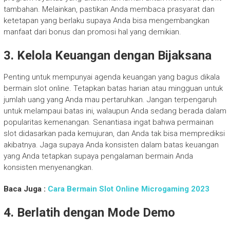
tambahan. Melainkan, pastikan Anda membaca prasyarat dan
ketetapan yang berlaku supaya Anda bisa mengembangkan
manfaat dari bonus dan promosi hal yang demikian.
3. Kelola Keuangan dengan Bijaksana
Penting untuk mempunyai agenda keuangan yang bagus dikala
bermain slot online. Tetapkan batas harian atau mingguan untuk
jumlah uang yang Anda mau pertaruhkan. Jangan terpengaruh
untuk melampaui batas ini, walaupun Anda sedang berada dalam
popularitas kemenangan. Senantiasa ingat bahwa permainan
slot didasarkan pada kemujuran, dan Anda tak bisa memprediksi
akibatnya. Jaga supaya Anda konsisten dalam batas keuangan
yang Anda tetapkan supaya pengalaman bermain Anda
konsisten menyenangkan.
Baca Juga :
Cara Bermain Slot Online Microgaming 2023
4. Berlatih dengan Mode Demo