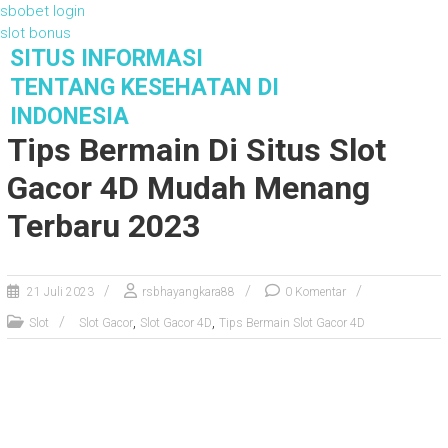
sbobet login
slot bonus
S
SITUS INFORMASI
k
TENTANG KESEHATAN DI
i
INDONESIA
p
Tips Bermain Di Situs Slot
t
o
Gacor 4D Mudah Menang
c
o
Terbaru 2023
n
t
e
21 Juli 2023
rsbhayangkara88
0 Komentar
n
t
,
,
Slot
Slot Gacor
Slot Gacor 4D
Tips Bermain Slot Gacor 4D