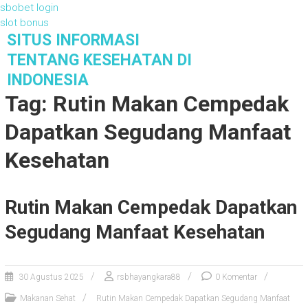
sbobet login
slot bonus
S
SITUS INFORMASI
k
TENTANG KESEHATAN DI
i
INDONESIA
p
Tag: Rutin Makan Cempedak
t
o
Dapatkan Segudang Manfaat
c
o
Kesehatan
n
t
e
Rutin Makan Cempedak Dapatkan
n
t
Segudang Manfaat Kesehatan
30 Agustus 2025
rsbhayangkara88
0 Komentar
Makanan Sehat
Rutin Makan Cempedak Dapatkan Segudang Manfaat