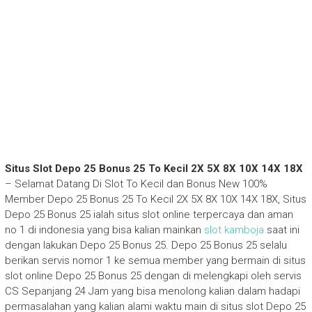
Situs Slot Depo 25 Bonus 25 To Kecil 2X 5X 8X 10X 14X 18X
– Selamat Datang Di Slot To Kecil dan Bonus New 100%
Member Depo 25 Bonus 25 To Kecil 2X 5X 8X 10X 14X 18X, Situs
Depo 25 Bonus 25 ialah situs slot online terpercaya dan aman
no 1 di indonesia yang bisa kalian mainkan
slot kamboja
saat ini
dengan lakukan Depo 25 Bonus 25. Depo 25 Bonus 25 selalu
berikan servis nomor 1 ke semua member yang bermain di situs
slot online Depo 25 Bonus 25 dengan di melengkapi oleh servis
CS Sepanjang 24 Jam yang bisa menolong kalian dalam hadapi
permasalahan yang kalian alami waktu main di situs slot Depo 25