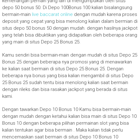
kemenangan pemain yang lain di mengumpulkan oleh situs
depo 50 bonus 50. Di Depo 100Bonus 100 kalian bisalangsung
bermain-main
live baccarat online
dengan mudah karena proses
deposit yang cepat yang bisa menolong kalian dalam bermian di
situs depo 50 bonus 50 dengan mudah. dengan hasilnya jackpot
yang telah bisa dibuktikan yang didapatkan oleh beberapa orang
yang main di situs Depo 25 Bonus 25.
Kamu sendiri bisa bermain-main dengan mudah di situs Depo 25
Bonus 25 dengan beberapa nya promosi yang di menawarkan
ke kalian saat bermain di situs Depo 25 Bonus 25. Dengan
beberapa nya bonus yang bisa kalian mengambil di situs Depo
25 Bonus 25 sudah tentu bisa menolong kalian saat bermain
dengan rileks dan bisa rasakan jackpot yang berada di situs
kami.
Dengan tawarkan Depo 10 Bonus 10 Kamu bisa bermain-main
dengan mudah dengan ketahui kalian bisa main di situs Depo 10
Bonus 10 dengan beberapa pilihan permainan slot yang bisa
kalian tentukan agar bisa bermain . Maka kalian tidak perlu
mencemaskan saat bermain di situs Depo 10 Bonus 10