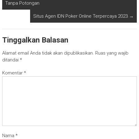
Tanpa Potongan
Situs Agen IDN Poker Online Terpercaya 2023
→
Tinggalkan Balasan
Alamat email Anda tidak akan dipublikasikan.
Ruas yang wajib
ditandai
*
Komentar
*
Nama
*