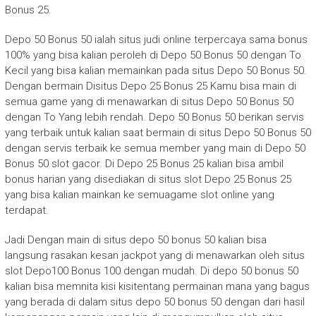
Bonus 25.
Depo 50 Bonus 50 ialah situs judi online terpercaya sama bonus
100% yang bisa kalian peroleh di Depo 50 Bonus 50 dengan To
Kecil yang bisa kalian memainkan pada situs Depo 50 Bonus 50.
Dengan bermain Disitus Depo 25 Bonus 25 Kamu bisa main di
semua game yang di menawarkan di situs Depo 50 Bonus 50
dengan To Yang lebih rendah. Depo 50 Bonus 50 berikan servis
yang terbaik untuk kalian saat bermain di situs Depo 50 Bonus 50
dengan servis terbaik ke semua member yang main di Depo 50
Bonus 50 slot gacor. Di Depo 25 Bonus 25 kalian bisa ambil
bonus harian yang disediakan di situs slot Depo 25 Bonus 25
yang bisa kalian mainkan ke semuagame slot online yang
terdapat.
Jadi Dengan main di situs depo 50 bonus 50 kalian bisa
langsung rasakan kesan jackpot yang di menawarkan oleh situs
slot Depo100 Bonus 100 dengan mudah. Di depo 50 bonus 50
kalian bisa memnita kisi kisitentang permainan mana yang bagus
yang berada di dalam situs depo 50 bonus 50 dengan dari hasil