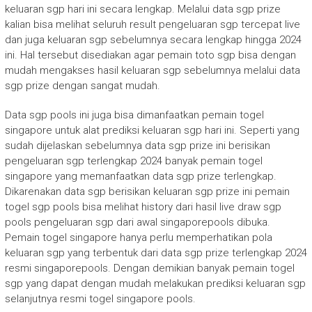
keluaran sgp hari ini secara lengkap. Melalui data sgp prize
kalian bisa melihat seluruh result pengeluaran sgp tercepat live
dan juga keluaran sgp sebelumnya secara lengkap hingga 2024
ini. Hal tersebut disediakan agar pemain toto sgp bisa dengan
mudah mengakses hasil keluaran sgp sebelumnya melalui data
sgp prize dengan sangat mudah.
Data sgp pools ini juga bisa dimanfaatkan pemain togel
singapore untuk alat prediksi keluaran sgp hari ini. Seperti yang
sudah dijelaskan sebelumnya data sgp prize ini berisikan
pengeluaran sgp terlengkap 2024 banyak pemain togel
singapore yang memanfaatkan data sgp prize terlengkap.
Dikarenakan data sgp berisikan keluaran sgp prize ini pemain
togel sgp pools bisa melihat history dari hasil live draw sgp
pools pengeluaran sgp dari awal singaporepools dibuka.
Pemain togel singapore hanya perlu memperhatikan pola
keluaran sgp yang terbentuk dari data sgp prize terlengkap 2024
resmi singaporepools. Dengan demikian banyak pemain togel
sgp yang dapat dengan mudah melakukan prediksi keluaran sgp
selanjutnya resmi togel singapore pools.