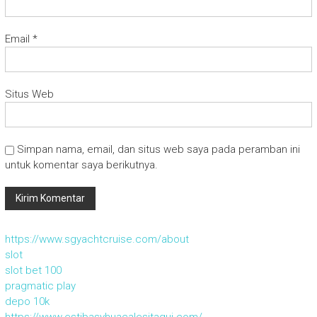
Email
*
Situs Web
Simpan nama, email, dan situs web saya pada peramban ini
untuk komentar saya berikutnya.
https://www.sgyachtcruise.com/about
slot
slot bet 100
pragmatic play
depo 10k