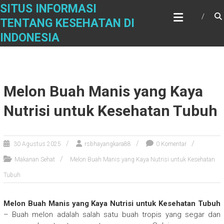
Skip
SITUS INFORMASI
to
TENTANG KESEHATAN DI
content
INDONESIA
Melon Buah Manis yang Kaya
Nutrisi untuk Kesehatan Tubuh
30 Agustus 2025
rsbhayangkara88
0 Komentar
Makanan Sehat
Melon Buah Manis yang Kaya Nutrisi untuk Kesehatan
Tubuh
Melon Buah Manis yang Kaya Nutrisi untuk Kesehatan Tubuh
– Buah melon adalah salah satu buah tropis yang segar dan