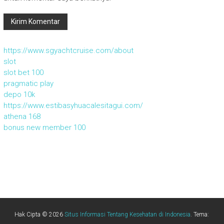
https://www.sgyachtcruise.com/about
slot
slot bet 100
pragmatic play
depo 10k
https://www.estibasyhuacalesitagui.com/
athena 168
bonus new member 100
Hak Cipta © 2026
Situs Informasi Tentang Kesehatan di Indonesia
. Tema: