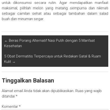
untuk dikonsumsi secara rutin. Agar mendapatkan manfaat
maksimal, pilihlah melon yang matang sempurna dan nikmati
sebagai camilan sehat atau sebagai tambahan dalam salad
buah dan minuman segar.
←
Beras Porang Alternatif Nasi Putih dengan 5 Manfaat
Kesehatan
5 Obat Dermatitis Terpercaya untuk Redakan Gatal & Ruam
Kulit
→
Tinggalkan Balasan
Alamat email Anda tidak akan dipublikasikan.
Ruas yang wajib
ditandai
*
Komentar
*